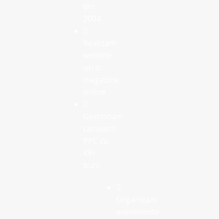
din
2004
Realizam
website-
uri si
magazine
online
Gestionam
campanii
PPC cu
KPI
buni
Organizam
evenimente