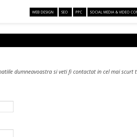
WEB DESIGN
SEO
PPC
SOCIAL MEDIA & VIDEO C
matiile dumneavoastra si veti fi contactat in cel mai scurt 